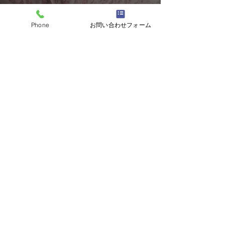
ご注文・お問い合わせ
Phone
お問い合わせフォーム
クール配送で全国へお届けできます。
ご予算その他お気軽にお問い合わせください。
​仕入れの状況等ございますのでお電話でのお問
合せをお勧めします。
0120-930298
FAX.078-261-0789
メールでお問い合わせ
ホームページからのご注文
株式会社マルモト
〒651-0074
兵庫県神戸市中央区南本町通6丁目2-10