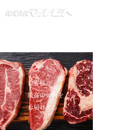
品質1番！ 価格は2番！！ 国産銘柄牛取扱い
業務用食肉卸 / 小売販売店
株式会社マルモト
兵庫県神戸市中央区南本町通6丁目2-10
お客様に
最高のお肉を
お届けする